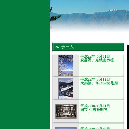
≫ ホーム
平成22年 5月01日
安曇野、光城山の桜
平成22年 3月12日
大糸線、キハ52の最期
平成22年 1月01日
国宝 仁科神明宮