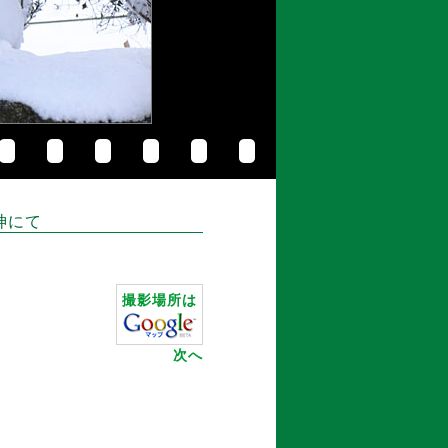
神にて
撮影場所は
次へ